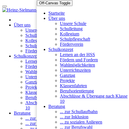
Off-Canvas Toggle
Startseite
Über uns
Unsere Schule
Über uns
Schulleitung
Unsere Schule
Kollegium
Schulleitung
Schulpflegschaft
Kollegium
Förderverein
Schulpflegschaft
Schulkonzept
Förderverein
Lernen an der HSS
Schulkonzept
Fördern und Fordern
Lernen an der HSS
Wahlmöglichkeiten
Fördern und Fordern
Unterrichtszeiten
Wahlmöglichkeiten
Ganztag
Unterrichtszeiten
Projekte
Ganztag
Klassenfahrten
Projekte
Berufsorientierung
Klassenfahrten
Abschlüsse & Übergang nach Klasse
Berufsorientierung
10
Abschlüsse & Übergang nach Klasse
Beratung
10
... zur Schullaufbahn
Beratung
... zur Inklusion
... zur Schullaufbahn
... zu sozialen Anliegen
... zur Inklusion
... zur Berufswahl
... zu sozialen Anliegen