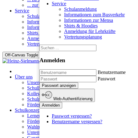
Service
... zur Berufswahl
Schulanmeldung
Service
Informationen zum Busverkehr
Schulanmeldung
Informationen zur Mensa
Informationen zum Busverkehr
Shirts & Hoodies
Informationen zur Mensa
Anmeldung für Lehrkräfte
Shirts & Hoodies
Vertretungsplanung
Anmeldung für Lehrkräfte
Vertretungsplanung
Off-Canvas Toggle
Anmelden
Benutzername
Über uns
Passwort
Unsere Schule
Passwort anzeigen
Schulleitung
Kollegium
Web-Authentifizierung
Schulpflegschaft
Förderverein
Anmelden
Schulkonzept
Lernen an der HSS
Passwort vergessen?
Fördern und Fordern
Benutzername vergessen?
Wahlmöglichkeiten
Unterrichtszeiten
Ganztag