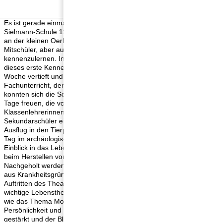
Es ist gerade einmal sieben Wochen her, da wurden an der Heinz-
Sielmann-Schule 112 Fünftklässler eingeschult. Zeit genug, um sich
an der kleinen Oerlinghauser Gesamtschule zu orientieren, die
Mitschüler, aber auch die Lehrkräfte schon ein wenig
kennenzulernen. In der letzten Woche vor den Herbstferien sollte
dieses erste Kennenlernen dann noch einmal in einer besonderen
Woche vertieft und intensiviert werden. Statt regulärem
Fachunterricht, der überwiegend im Klassenraum stattfindet,
konnten sich die Schülerinnen und Schüler auf abwechslungsreiche
Tage freuen, die vom normalen Schultag abwichen. Die acht
Klassenlehrerinnen und Klassenlehrer hatten sich für die
Sekundarschüler ein vielfältiges Programm überlegt. Neben einem
Ausflug in den Tierpark Olderdissen waren die Kinder auch einen
Tag im archäologischen Freilichtmuseum, wo sie einen spannenden
Einblick in das Leben der Germanen bekamen und ihr Geschick
beim Herstellen von Tonperlen unter Beweis stellen konnten.
Nachgeholt werden muss leider der Besuch des Pisak-Theaters, der
aus Krankheitsgründen ausfallen musste. Bei den regelmäßigen
Auftritten des Theaters in allen Jahrgangsstufen der HSS werden
wichtige Lebensthemen der Kinder und Jugendlichen angepackt,
wie das Thema Mobbing. Dabei werden im Klassenraum die
Persönlichkeit und das Zusammengehörigkeitsgefühl der Schüler
gestärkt und der Blick für die Verschiedenartigkeit gefördert.