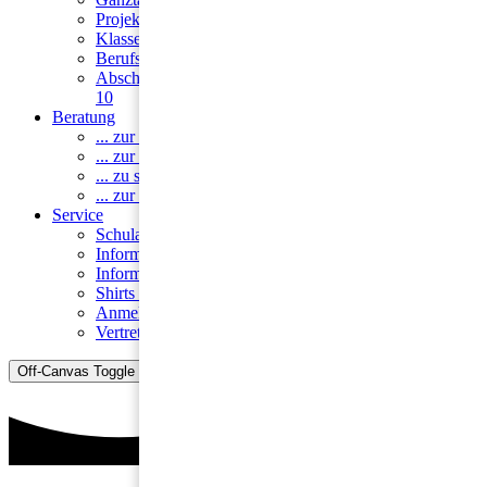
Projekte
Klassenfahrten
Berufsorientierung
Abschlüsse & Übergang nach Klasse
10
Beratung
... zur Schullaufbahn
... zur Inklusion
... zu sozialen Anliegen
... zur Berufswahl
Service
Schulanmeldung
Informationen zum Busverkehr
Informationen zur Mensa
Shirts & Hoodies
Anmeldung für Lehrkräfte
Vertretungsplanung
Off-Canvas Toggle