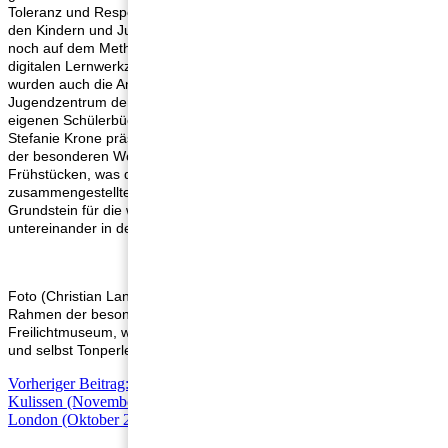
Toleranz und Respekt spielen dabei eine übergeordnete Rolle bei
den Kindern und Jugendlichen. Weitere Schwerpunkte lagen dann
noch auf dem Methoden- und Teamtraining sowie im Unterricht mit
digitalen Lernwerkzeugen in Form eines Biparcours. Kennengelernt
wurden auch die Angebote der offenen Kinder- und Jugendarbeit im
Jugendzentrum der Stadt Oerlinghausen sowie das Angebot der
eigenen Schülerbücherei, das von Büchereileiterin und Pädagogin
Stefanie Krone präsentiert wurde. Abgerundet wurde das Programm
der besonderen Woche schließlich noch durch gemeinsames
Frühstücken, was das Gemeinschaftsgefühl in den neu
zusammengestellten Klassen auch noch einmal gefördert und den
Grundstein für die weitere Zusammenarbeit der Kinder
untereinander in den kommenden sechs Jahren gelegt hat.
Foto (Christian Landerbarthold): 112 Fünftklässler besuchten im
Rahmen der besonderen Woche das archäologische
Freilichtmuseum, wo sie in das Leben der Germanen eintauchen
und selbst Tonperlen herstellen konnten.
Vorheriger Beitrag: Bühne frei – Ein Blick vor und hinter die
Kulissen (November 2024)
Zurück
Nächster Beitrag: Faszination
London (Oktober 2024)
Weiter