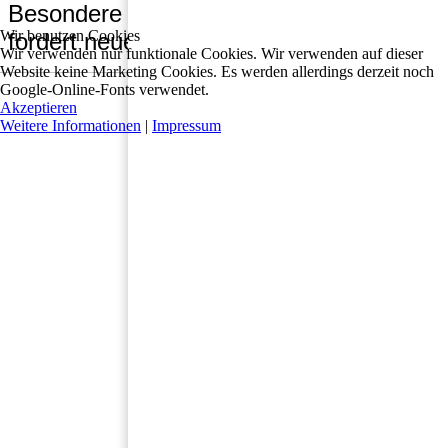
Besondere Woche formt, fördert und
Wir benutzen Cookies
fordert neue Sielmänner
Wir verwenden nur funktionale Cookies. Wir verwenden auf dieser
Website keine Marketing Cookies. Es werden allerdings derzeit noch
Google-Online-Fonts verwendet.
Akzeptieren
Weitere Informationen
|
Impressum