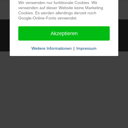
Wir verwenden nur funktionale Cookies. Wir
verwenden auf dieser Website keine Marketing
Cookies. Es werden allerdings derzeit noch
Google-Online-Fonts verwendet.
© Heinz-Sielmann-Schule 2026, Powered by
Theme-Point
Akzeptieren
Weitere Informationen
|
Impressum