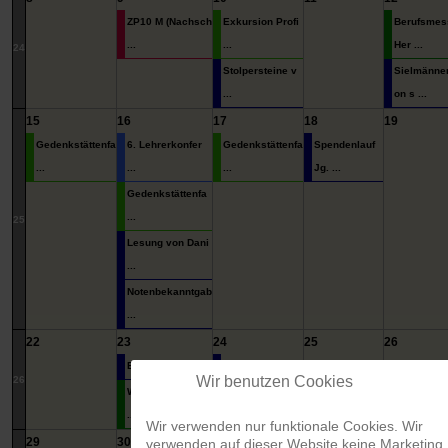
ZP10 M (Nachsch
Exkursion Profi
Berufsmes
...
...
Her ...
24
Stolpersteine v
Sielmänne
...
on s ...
15
16
17
18
19
Gedenkstättenfa
6. Lehrerkonfer
Gedenkstättenfa
Spendenlauf
...
...
...
Jg. ...
Gedenkstättenfa
...
25
Lesung von Dani
...
Notenbekanntgab
...
22
23
24
25
26
Blutspende
Hospitation Gru
Wir benutzen Cookies
26
...
Wandertag Jg. 7
...
Wir verwenden nur funktionale Cookies. Wir
1
2
3
29
30
verwenden auf dieser Website keine Marketing