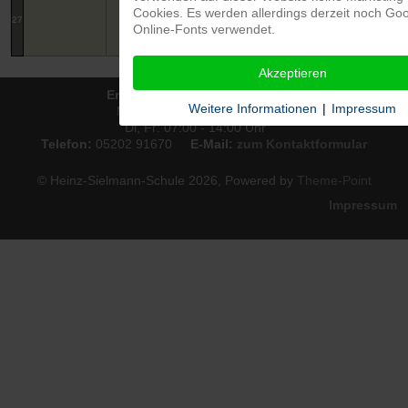
Cookies. Es werden allerdings derzeit noch Goo
27
Online-Fonts verwendet.
Akzeptieren
Erreichbarkeit des Sekretariats:
Weitere Informationen
|
Impressum
Mo, Mi, Do: 07:00 - 16:00 Uhr,
Di, Fr: 07:00 - 14:00 Uhr
Telefon:
05202 91670
E-Mail:
zum Kontaktformular
© Heinz-Sielmann-Schule 2026, Powered by
Theme-Point
Impressum