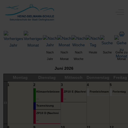
Off-
Nach
Nach
Nach
Heute
Suche
Gehe zu
Jahr
Monat
Woche
Monat
Juni 2026
Montag
Dienstag
Mittwoch
Donnerstag
Freitag
1
2
3
4
5
Klimaerlebniswe
ZP10 E (Nachrei
Fronleichnam
Ferientag
...
...
23
Teamsitzung
ZP10 D (Nachrei
...
8
9
10
11
12