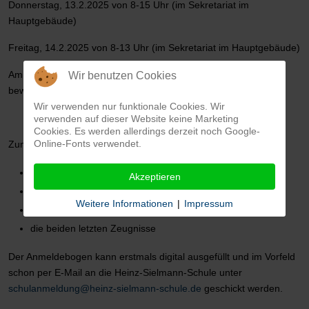
Donnerstag, 13.2.2025 von 8-15 Uhr (im Sekretariat im
Hauptgebäude)
Freitag, 14.2.2025 von 8-13 Uhr (im Sekretariat im Hauptgebäude)
Am Montag, den 10. Februar 2025 finden aufgrund eines
Wir benutzen Cookies
beweglichen Ferientages keine Anmeldungen statt.
Wir verwenden nur funktionale Cookies. Wir
verwenden auf dieser Website keine Marketing
Cookies. Es werden allerdings derzeit noch Google-
Online-Fonts verwendet.
Zum Aufnahmegespräch sind mitzubringen:
Anmeldeschein der Grundschule
Akzeptieren
Geburtsurkunde
Weitere Informationen
|
Impressum
Impfausweis
die beiden letzten Zeugnisse
Der Anmeldebogen kann erstmals digital ausgefüllt und im Vorfeld
schon per E-Mail an die Heinz-Sielmann-Schule unter
schulanmeldung@heinz-sielmann-schule.de
geschickt werden.